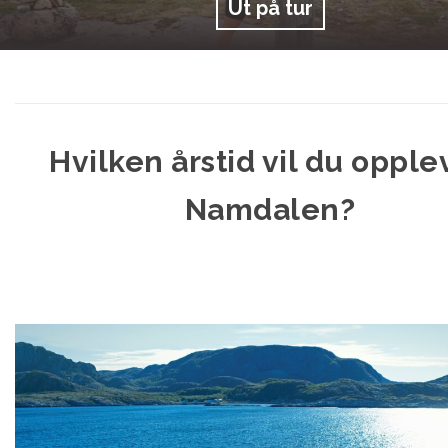
Ut på tur
Hvilken årstid vil du opple
Namdalen?