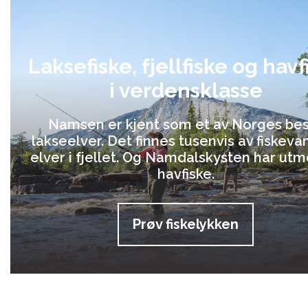
Laksefiske, fjellfiske og havf
i verdensklasse
Namsen er kjent som et av Norges be
lakseelver. Det finnes tusenvis av fiskeva
elver i fjellet. Og Namdalskysten har utm
havfiske.
Prøv fiskelykken