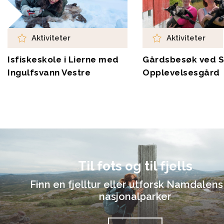
Aktiviteter
Aktiviteter
Isfiskeskole i Lierne med
Gårdsbesøk ved S
Ingulfsvann Vestre
Opplevelsesgård
Til fots og til fjells
Finn en fjelltur eller utforsk Namdalens
nasjonalparker