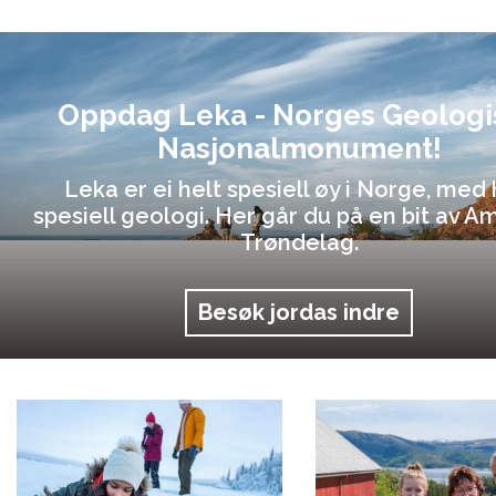
Oppdag Leka - Norges Geologi
Nasjonalmonument!
Leka er ei helt spesiell øy i Norge, med 
spesiell geologi. Her går du på en bit av Am
Trøndelag.
Besøk jordas indre