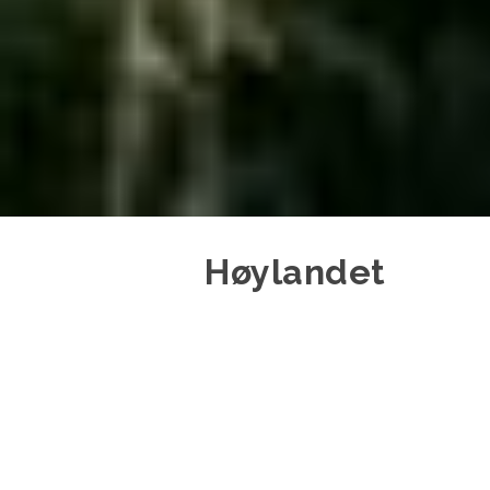
Høylandet
Høylandet
kommune består av et dalføre
langs Søråa
renner sørover og ut i
Namsen
, og Kongsmoelva, som
nordover fra vannskillet og ut i Indre Foldafjorden. O
halvparten av kommunens befolkning bor i og rundt