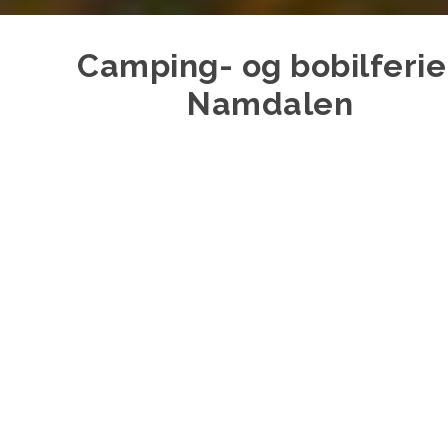
Camping- og bobilferie 
Namdalen
Skal du på bobilferie, camping eller på tur med camp
Trøndelag? Da finner du nyttig informasjon om gass/
tømmestasjoner og noen forslag til reiseruter i Nam
denne siden.
Reiseruter