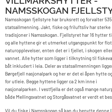
VILLMARKSHYTTER -
NAMSSKOGAN FJELLST
Namsskogan fjellstyre har bruksrett og forvalter 53
statsallmenning. Jakt, fiske og friluftsliv har sterke
tradisjoner i Namsskogan. Fjellstyret har 16 hytter ti
og alle hyttene gir et utmerket utgangspunkt for flot
naturopplevelser, enten det er i fjellet, i skogen elle
vannet. Alle hytter som ligger i tilknytning til fiskev
båt inkludert i leia. Deler av statsallmenningen ligger
Børgefjell nasjonalpark og her er det ei åpen hytte og
for utleie. Begge hyttene ligger ca 2 km inne i
nasjonalparken. I vestfjella er det også mange natur
både Mellingsvatnet og Storgåsvatnet er verdt et be
Vil du fiske i Namsskogan så kan du benytte denne l