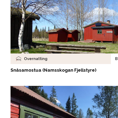
Overnatting
B
Snåsamostua (Namsskogan Fjellstyre)