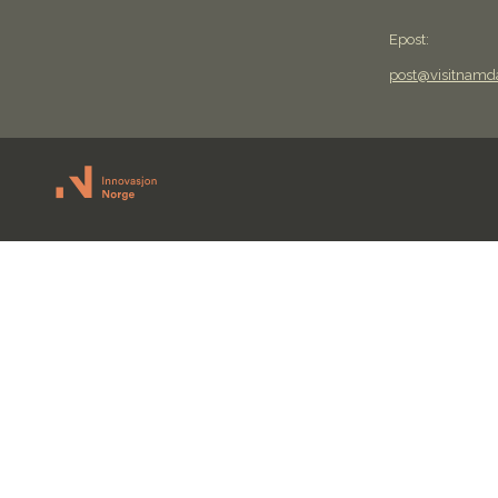
Epost:
post@visitnamd