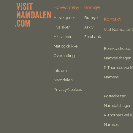
Hovedmeny
Bransje
Attraksjoner
Bransje
Kontakt
Hva skjer
Arkiv
Visit Namdalen
Aktiviteter
Fotobank
Mat og drikke
Besøksadresse:
Overnatting
Namdalshagen,
R Thornæs vei 1
Info om
Namsos
Namdalen
Privacy/cookies
Postadresse:
Namdalshagen,
R Thornæs vei 1
Namsos