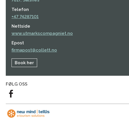
Telefon
+47 74287101
Nettside
www.utmarkscompagniet.no
Epost
firmapost@collett.no
Book her
FØLG OSS