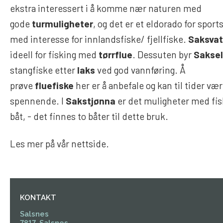
ekstra interessert i å komme nær naturen med
gode
turmuligheter
, og det er et eldorado for sport
med interesse for innlandsfiske/ fjellfiske.
Saksva
ideell for fisking med
tørrflue
. Dessuten byr
Sakse
stangfiske etter
laks
ved god vannføring. Å
prøve
fluefiske
her er å anbefale og kan til tider væ
spennende. I
Sakstjønna
er det muligheter med fis
båt, - det finnes to båter til dette bruk.
Les mer på vår nettside.
KONTAKT
Salsnes
7817, Salsnes