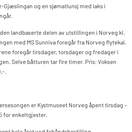
r-Gjæslingan og en sjømatlunsj med laks i
ngår.
 den landbaserte delen av utstillingen i Norveg kl.
ngen med MS Sunniva foregår fra Norveg flytekai.
ene foregår tirsdager, torsdager og fredager i
. Selve båtturen tar fire timer. Pris: Voksen
0,-.
rsesongen er Kystmuseet Norveg åpent tirsdag –
15 for enkeltgjester.
pent hele året ved fohåndsbestilling.