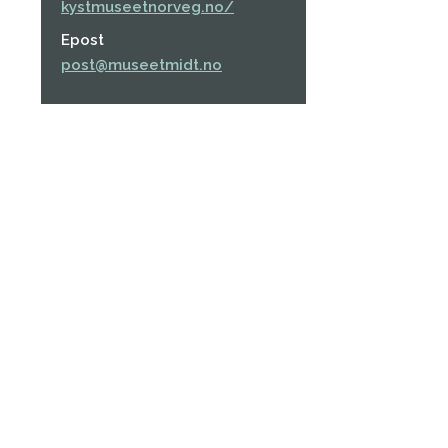
kystmuseetnorveg.no/
Epost
post@museetmidt.no
m