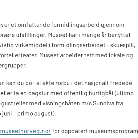
iver et omfattende formidlingsarbeid gjennom
rære utstillinger. Museet har i mange år benyttet
iktig virkemiddel i formidlingsarbeidet - skuespill,
fortellerteater. Museet arbeider tett med lokale og
ergrupper.
n kan du bo i ei ekte rorbu i det nasjonalt fredede
 eller ta en dagstur med offentlig hurtigbåt (ultimo
ugust) eller med visningsbåten m/s Sunniva fra
 juni – primo august).
stmuseetnorveg.no/
for oppdatert museumsprogra