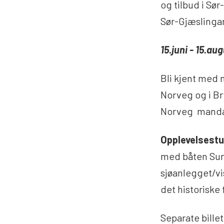
og tilbud i S
Sør-Gjæslingan
15.juni - 15.au
Bli kjent med 
Norveg og i Br
Norveg manda
Opplevelsestur
med båten Sun
sjøanlegget/vi
det historiske
Separate bille