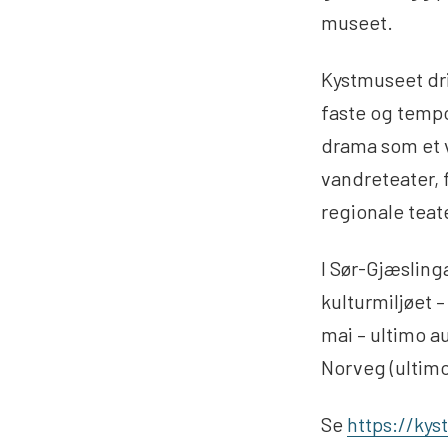
museet.
Kystmuseet dr
faste og tempo
drama som et v
vandreteater, 
regionale teat
I Sør-Gjæslinga
kulturmiljøet –
mai – ultimo a
Norveg (ultimo
Se
https://ky