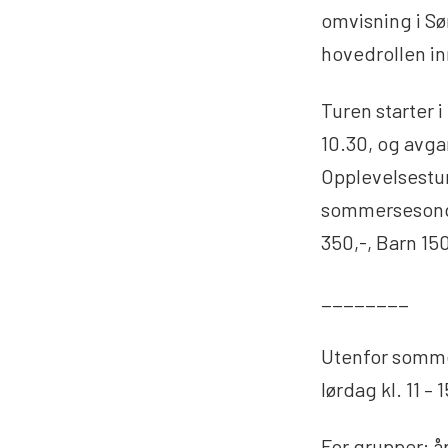
omvisning i Sø
hovedrollen in
Turen starter i
10.30, og avga
Opplevelsestur
sommersesongen
350,-, Barn 15
________
Utenfor somme
lørdag kl. 11 – 
For grupper: å