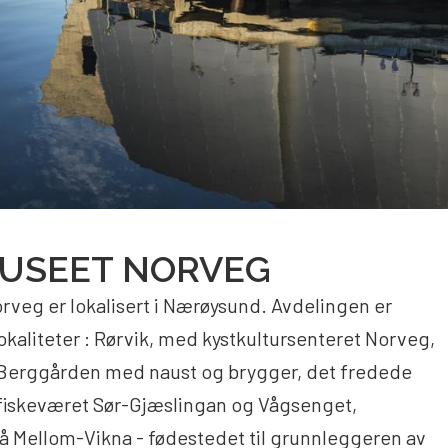
USEET NORVEG
veg er lokalisert i Nærøysund. Avdelingen er
lokaliteter : Rørvik, med kystkultursenteret Norveg,
Berggården med naust og brygger, det fredede
 fiskeværet Sør-Gjæslingan og Vågsenget,
 Mellom-Vikna - fødestedet til grunnleggeren av