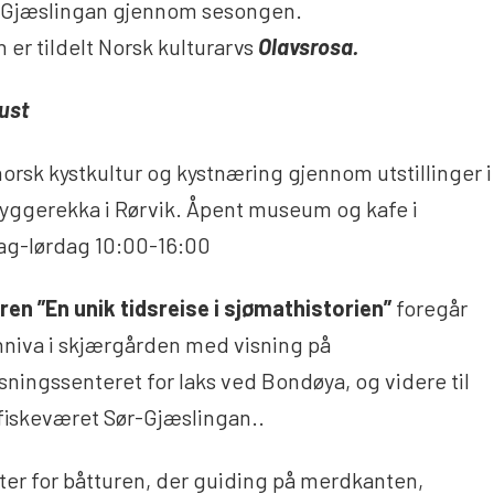
ør-Gjæslingan gjennom sesongen.
 er tildelt Norsk kulturarvs
Olavsrosa.
gust
norsk kystkultur og kystnæring gjennom utstillinger i
yggerekka i Rørvik. Åpent museum og kafe i
g-lørdag 10:00-16:00
en ”En unik tidsreise i sjømathistorien”
foregår
niva i skjærgården med visning på
sningssenteret for laks ved Bondøya, og videre til
 fiskeværet Sør-Gjæslingan..
tter for båtturen, der guiding på merdkanten,