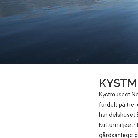
KYSTM
Kystmuseet Nor
fordelt på tre 
handelshuset 
kulturmiljøet;
gårdsanlegg på