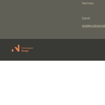
Namsos
Epost:
post@visitnamd