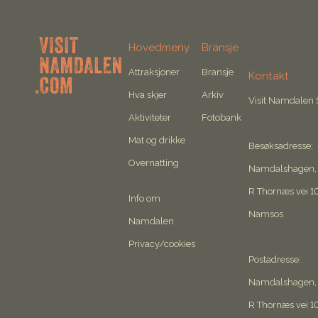
Hovedmeny
Bransje
Attraksjoner
Bransje
Kontakt
Hva skjer
Arkiv
Visit Namdalen
Aktiviteter
Fotobank
Mat og drikke
Besøksadresse:
Overnatting
Namdalshagen,
R Thornæs vei 1
Info om
Namsos
Namdalen
Privacy/cookies
Postadresse:
Namdalshagen,
R Thornæs vei 1