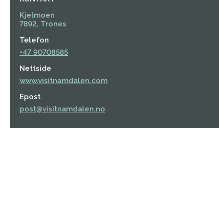
Kjelmoen
7892, Trones
Telefon
+47 90708585
Nettside
www.visitnamdalen.com
Epost
post@visitnamdalen.no